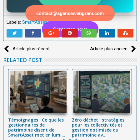
contact@agencewebgram.com
Labels:
SmartAsset
Contactez-nous
Article plus récent
Article plus ancien
RELATED POST
Témoignages : Ce que les
Zéro déchet : stratégies
L'
 :
gestionnaires de
pour les collectivités et
Dé
,
patrimoine disent de
gestion optimisée du
Cy
SmartAsset met en lumi...
patrimoine av...
(C