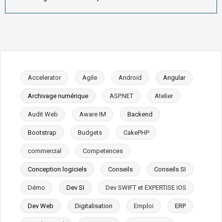
Accelerator
Agile
Android
Angular
Archivage numérique
ASP.NET
Atelier
Audit Web
Aware IM
Backend
Bootstrap
Budgets
CakePHP
commercial
Competences
Conception logiciels
Conseils
Conseils SI
Démo
Dev SI
Dev SWIFT et EXPERTISE IOS
Dev Web
Digitalisation
Emploi
ERP