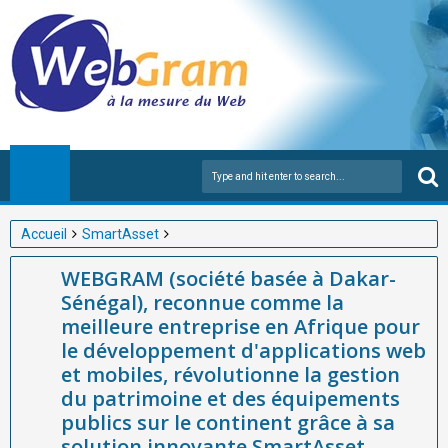
Accueil
SmartAsset
WEBGRAM (société basée à Dakar-Sénégal), reconnue comme
WEBGRAM (société basée à Dakar-
la meilleure entreprise en Afrique pour le développement
Sénégal), reconnue comme la
d'applications web et mobiles, révolutionne la gestion du
meilleure entreprise en Afrique pour
patrimoine et des équipements publics sur le continent grâce à
le développement d'applications web
sa solution innovante SmartAsset.
et mobiles, révolutionne la gestion
du patrimoine et des équipements
publics sur le continent grâce à sa
solution innovante SmartAsset.