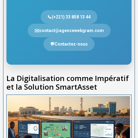
📞(+221) 33 858 13 44
✉️contact@agencewebgram.com
💬Contactez-nous
La Digitalisation comme Impératif
et la Solution SmartAsset