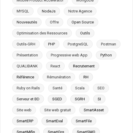
Mobile Product Accelerator
MongoDB
MYSQL
NodeJs
Notre Agence
Nouveautés
Offre
Open Source
Optimisation des Ressources
Outils
Outils-GRH
PHP
PostgreSQL
Postman
Présentation
Progressive web App
Python
QUALIBANK
React
Recrutement
Référence
Rémunération
RH
Ruby on Rails
Santé
Scala
SEO
Serveur et BD
SGED
SGRH
SI
Site web
Site web gratuit
SmartAsset
SmartERP
SmartEval
SmartFile
SmartMifin
SmartOrg
SmartSMQ