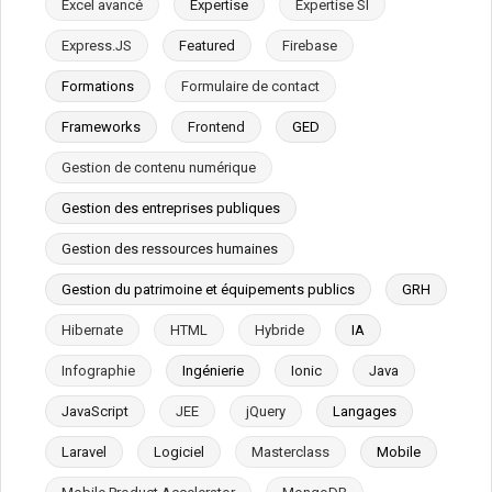
Excel avancé
Expertise
Expertise SI
Express.JS
Featured
Firebase
Formations
Formulaire de contact
Frameworks
Frontend
GED
Gestion de contenu numérique
Gestion des entreprises publiques
Gestion des ressources humaines
Gestion du patrimoine et équipements publics
GRH
Hibernate
HTML
Hybride
IA
Infographie
Ingénierie
Ionic
Java
JavaScript
JEE
jQuery
Langages
Laravel
Logiciel
Masterclass
Mobile