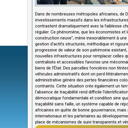
Dans de nombreuses métropoles africaines, de Daka
investissements massifs dans les infrastructures
contrastent dramatiquement avec la faiblesse chr
régulier. Ce phénomène, que les économistes et l
construction neuve", mène inexorablement à une 
gestion d'actifs structurée, méthodique et rigoure
progressive de valeur de son patrimoine existant,
nouvelles infrastructures pour remplacer celles q
centralisés et accessibles favorise une méconnai
biens de l'État. Des parcelles foncières non titré
véhicules administratifs dont on perd littéralement
administrative génère des pertes financières col
contraints. Cette situation crée également un terr
l'absence de traçabilité rend difficile l'identifica
démocratique fondamentale et condition sine qua 
traçabilité sans faille, un système capable de r
africaines en quête de bonne gouvernance, mais 
internationaux et les partenaires au développemen
place de mécanismes de suivi transparents et véri