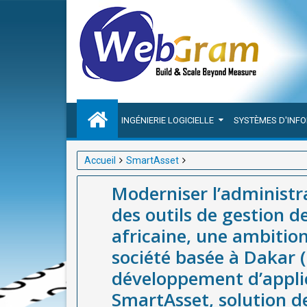
INGÉNIERIE LOGICIELLE
SYSTÈMES D'INF
Accueil
SmartAsset
Moderniser l’administration publique : le rôle strat
Moderniser l’administra
une ambition concrétisée par WEBGRAM, société ba
des outils de gestion 
et mobiles, à travers SmartAsset, solution de référ
africaine, une ambiti
Afrique.
société basée à Dakar (
développement d’applic
SmartAsset, solution d