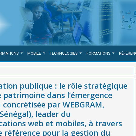
ORMATIONS
MOBILE
TECHNOLOGIES
FORMATIONS
RÉFÉREN
égique des outils de gestion de patrimoine dans l’émergence africaine,
tion publique : le rôle stratégique
sée à Dakar (Sénégal), leader du développement d’applications web
de patrimoine dans l’émergence
ence pour la gestion du patrimoine et des équipements publics en
on concrétisée par WEBGRAM,
Sénégal), leader du
ations web et mobiles, à travers
e référence pour la gestion du