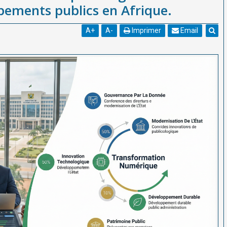
pements publics en Afrique.
A
+
A
-
Imprimer
Email