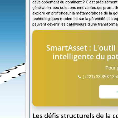
développement du continent ? C'est précisément ic
génération, ces solutions innovantes qui promette
explore en profondeur la métamorphose de la gouv
technologiques modernes sur la pérennité des éq
peuvent devenir les catalyseurs d'une transformat
SmartAsset : L'outil
intelligente du pa
Pour p
📞 (+221) 33 858 13
Les défis structurels de la 