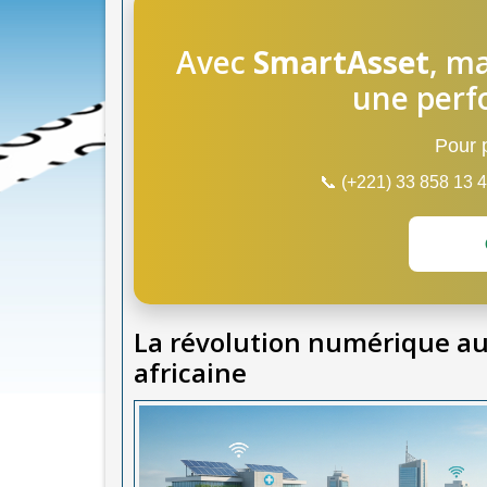
Avec
SmartAsset
, ma
une perf
Pour p
📞 (+221) 33 858 13
La révolution numérique au 
africaine