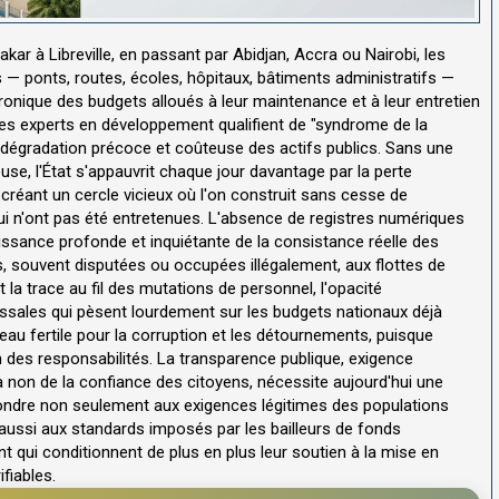
r à Libreville, en passant par Abidjan, Accra ou Nairobi, les
 — ponts, routes, écoles, hôpitaux, bâtiments administratifs —
onique des budgets alloués à leur maintenance et à leur entretien
es experts en développement qualifient de "syndrome de la
dégradation précoce et coûteuse des actifs publics. Sans une
use, l'État s'appauvrit chaque jour davantage par la perte
 créant un cercle vicieux où l'on construit sans cesse de
ui n'ont pas été entretenues. L'absence de registres numériques
ssance profonde et inquiétante de la consistance réelle des
es, souvent disputées ou occupées illégalement, aux flottes de
 la trace au fil des mutations de personnel, l'opacité
ossales qui pèsent lourdement sur les budgets nationaux déjà
eau fertile pour la corruption et les détournements, puisque
tion des responsabilités. La transparence publique, exigence
non de la confiance des citoyens, nécessite aujourd'hui une
épondre non seulement aux exigences légitimes des populations
aussi aux standards imposés par les bailleurs de fonds
t qui conditionnent de plus en plus leur soutien à la mise en
fiables.