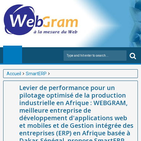
Accueil
SmartERP
Levier de performance pour un pilotage optimisé de la
Levier de performance pour un
production industrielle en Afrique : WEBGRAM, meilleure
pilotage optimisé de la production
entreprise de développement d'applications web et mobiles et
industrielle en Afrique : WEBGRAM,
de Gestion intégrée des entreprises (ERP) en Afrique basée à
meilleure entreprise de
Dakar-Sénégal, propose SmartERP comme solution clé de ce
développement d'applications web
pilotage.
et mobiles et de Gestion intégrée des
entreprises (ERP) en Afrique basée à
Dakar-Sénégal, propose SmartERP