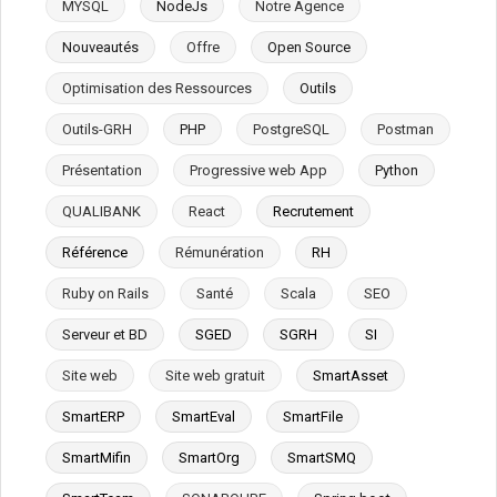
MYSQL
NodeJs
Notre Agence
Nouveautés
Offre
Open Source
Optimisation des Ressources
Outils
Outils-GRH
PHP
PostgreSQL
Postman
Présentation
Progressive web App
Python
QUALIBANK
React
Recrutement
Référence
Rémunération
RH
Ruby on Rails
Santé
Scala
SEO
Serveur et BD
SGED
SGRH
SI
Site web
Site web gratuit
SmartAsset
SmartERP
SmartEval
SmartFile
SmartMifin
SmartOrg
SmartSMQ