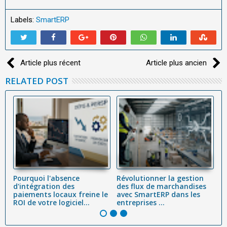
Labels:
SmartERP
Article plus récent
Article plus ancien
RELATED POST
Pourquoi l'absence
Révolutionner la gestion
A
é
d'intégration des
des flux de marchandises
ré
paiements locaux freine le
avec SmartERP dans les
t
ROI de votre logiciel...
entreprises ...
dé