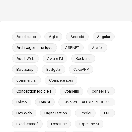
Accelerator
Agile
Android
Angular
Archivage numérique
ASP.NET
Atelier
Audit Web
Aware IM
Backend
Bootstrap
Budgets
CakePHP
commercial
Competences
Conception logiciels
Conseils
Conseils SI
Démo
Dev SI
Dev SWIFT et EXPERTISE IOS
Dev Web
Digitalisation
Emploi
ERP
Excel avancé
Expertise
Expertise SI