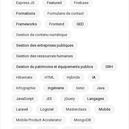
Express.JS
Featured
Firebase
Formations
Formulaire de contact
Frameworks
Frontend
GED
Gestion de contenu numérique
Gestion des entreprises publiques
Gestion des ressources humaines
Gestion du patrimoine et équipements publics
GRH
Hibernate
HTML
Hybride
IA
Infographie
Ingénierie
Ionic
Java
JavaScript
JEE
jQuery
Langages
Laravel
Logiciel
Masterclass
Mobile
Mobile Product Accelerator
MongoDB