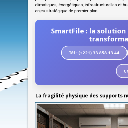
climatiques, énergétiques, infrastructurelles et b
enjeu stratégique de premier plan.
SmartFile : la solutio
transformat
Tél : (+221) 33 858 13 44
C
La fragilité physique des supports 