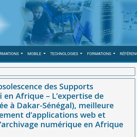
ORMATIONS
MOBILE
TECHNOLOGIES
FORMATIONS
RÉFÉREN
umériques est un Défi en Afrique – L’expertise de WEBGRAM (société
Obsolescence des Supports
veloppement d’applications web et mobiles, au service de l’archivage
 en Afrique – L’expertise de
e à Dakar-Sénégal), meilleure
ement d’applications web et
 l’archivage numérique en Afrique