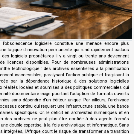
, l’obsolescence logicielle constitue une menace encore plus
 une logique d’innovation permanente qui rend rapidement caducs
es logiciels propriétaires il y a vingt ou trente ans deviennent
ou de licences disponibles. Pour de nombreuses administrations
rinthe technologique : des archives essentielles à la planification
ennent inaccessibles, paralysant l’action publique et fragilisant la
forcée par la dépendance historique à des solutions logicielles
 réalités locales et soumises à des politiques commerciales qui
ennité documentaire exige pourtant l’adoption de formats ouverts
nies sans dépendre d’un éditeur unique. Par ailleurs, l’archivage
cessus continu qui requiert une infrastructure stable, une bande
ines spécifiques. Or, le déficit en archivistes numériques et en
ion des archives ne peut plus être confiée à des agents formés
une double expertise, à la fois archivistique et informatique. Sans
intégrées, l’Afrique court le risque de transformer sa transition