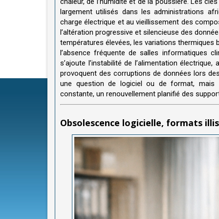
chaleur, de l’humidité et de la poussière. Les cl
largement utilisés dans les administrations af
charge électrique et au vieillissement des compos
l’altération progressive et silencieuse des donné
températures élevées, les variations thermiques b
l’absence fréquente de salles informatiques cli
s’ajoute l’instabilité de l’alimentation électri
provoquent des corruptions de données lors des
une question de logiciel ou de format, mais u
constante, un renouvellement planifié des suppor
Obsolescence logicielle, formats illi