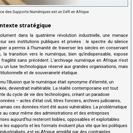
nce des Supports Numériques est un Défi en Afrique
ontexte stratégique
solument dans la quatrième révolution industrielle, une menace
ur ses institutions publiques et privées : le spectre du silence
ier a permis à l’humanité de traverser les siècles en conservant
e, la transition vers le numérique, bien qu’indispensable, expose
 fragilité sans précédent. L’archivage numérique en Afrique n’est
ou un luxe technologique réservé aux grandes organisations, mais
stitutionnelle et de souveraineté étatique.
enu l’illusion que le numérique était synonyme d’éternité, un
ée, deviendrait inaltérable. La réalité contemporaine est tout
nte du cycle de vie des technologies, créant un paradoxe
onnées – actes d’état civil, titres fonciers, archives judiciaires,
jamais ces données n’ont été aussi vulnérables. La problématique
que au cœur même des administrations et des entreprises
ises aujourd’hui resteront lisibles, opposables et exploitables
 les supports et les formats évoluent plus vite que les politiques
ndustrialisés, est en Afrique amplifié par des contraintes