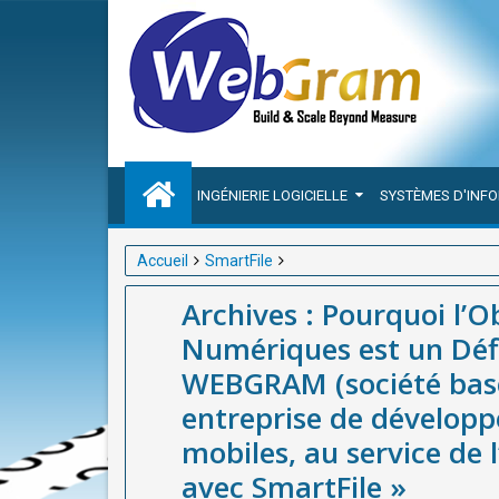
INGÉNIERIE LOGICIELLE
SYSTÈMES D'INF
Accueil
SmartFile
Archives : Pourquoi l’Obsolescence des Supports N
Archives : Pourquoi l’
basée à Dakar-Sénégal), meilleure entreprise de dé
Numériques est un Défi
numérique en Afrique avec SmartFile »
WEBGRAM (société basé
entreprise de développ
mobiles, au service de
avec SmartFile »