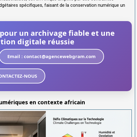
udgétaires spécifiques, faisant de la conservation numérique un
n pour un archivage fiable et une
ion digitale réussie
Email : contact@agencewebgram.com
ONTACTEZ-NOUS
numériques en contexte africain