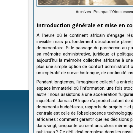
Archives : Pourquoi l’Obsolesce
Introduction générale et mise en c
À l’heure où le continent africain s’engage ré
invisible mais profondément structurante plane s
documentaire. Si le passage du parchemin au pap
sa mémoire administrative, juridique et politiqu
aujourd’hui la mémoire collective africaine à une
plus une simple option de confort administratif 
un impératif de survie historique, de continuité in
Pendant longtemps, l’imaginaire collectif a entret
espace immatériel où l’information, une fois stock
autre : nous assistons à une accélération fulgura
inquiétant. Jamais l’Afrique n’a produit autant de d
documents budgétaires, rapports de projets – et 
centrale est celle de l’obsolescence technologi
africaines : comment garantir que les décisions pr
dans vingt, cinquante ou cent ans, alors même que
publiques ? Ce défi, déjà complexe dans les pays i