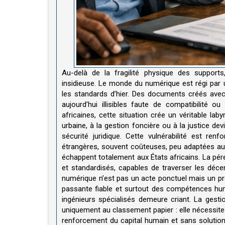
Au-delà de la fragilité physique des supports
insidieuse. Le monde du numérique est régi par
les standards d’hier. Des documents créés avec d
aujourd’hui illisibles faute de compatibilité 
africaines, cette situation crée un véritable laby
urbaine, à la gestion foncière ou à la justice devi
sécurité juridique. Cette vulnérabilité est ren
étrangères, souvent coûteuses, peu adaptées aux
échappent totalement aux États africains. La pér
et standardisés, capables de traverser les décen
numérique n’est pas un acte ponctuel mais un pro
passante fiable et surtout des compétences huma
ingénieurs spécialisés demeure criant. La gest
uniquement au classement papier : elle nécessite 
renforcement du capital humain et sans solutions 