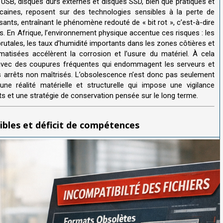
és USB, disques durs externes et disques SSD, bien que pratiques et
ricaines, reposent sur des technologies sensibles à la perte de
ants, entraînant le phénomène redouté de « bit rot », c’est-à-dire
es. En Afrique, l’environnement physique accentue ces risques : les
rutales, les taux d’humidité importants dans les zones côtières et
matisées accélèrent la corrosion et l’usure du matériel. À cela
que, avec des coupures fréquentes qui endommagent les serveurs et
 arrêts non maîtrisés. L’obsolescence n’est donc pas seulement
ne réalité matérielle et structurelle qui impose une vigilance
ts et une stratégie de conservation pensée sur le long terme.
sibles et déficit de compétences