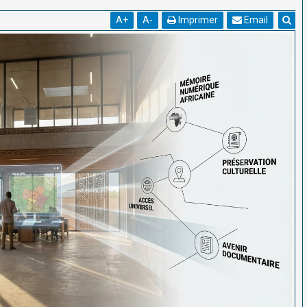
A
+
A
-
Imprimer
Email