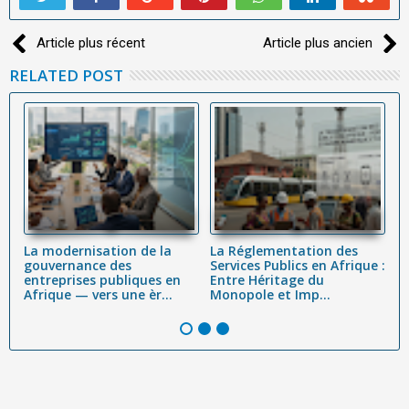
Article plus récent
Article plus ancien
RELATED POST
La modernisation de la
La Réglementation des
M
ur
gouvernance des
Services Publics en Afrique :
m
entreprises publiques en
Entre Héritage du
e
Afrique — vers une èr...
Monopole et Imp...
a
W