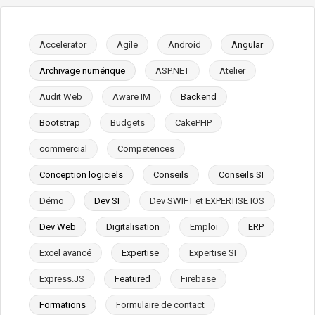
Accelerator
Agile
Android
Angular
Archivage numérique
ASP.NET
Atelier
Audit Web
Aware IM
Backend
Bootstrap
Budgets
CakePHP
commercial
Competences
Conception logiciels
Conseils
Conseils SI
Démo
Dev SI
Dev SWIFT et EXPERTISE IOS
Dev Web
Digitalisation
Emploi
ERP
Excel avancé
Expertise
Expertise SI
Express.JS
Featured
Firebase
Formations
Formulaire de contact