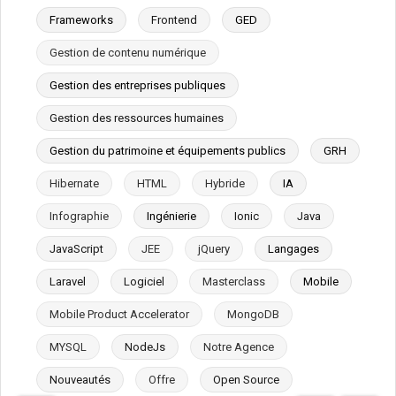
Frameworks
Frontend
GED
Gestion de contenu numérique
Gestion des entreprises publiques
Gestion des ressources humaines
Gestion du patrimoine et équipements publics
GRH
Hibernate
HTML
Hybride
IA
Infographie
Ingénierie
Ionic
Java
JavaScript
JEE
jQuery
Langages
Laravel
Logiciel
Masterclass
Mobile
Mobile Product Accelerator
MongoDB
MYSQL
NodeJs
Notre Agence
Nouveautés
Offre
Open Source