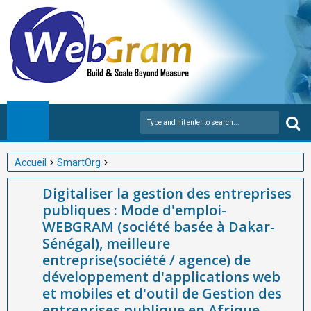
Accueil
SmartOrg
Digitaliser la gestion des entreprises publiques : Mode d'emploi-
Digitaliser la gestion des entreprises
WEBGRAM (société basée à Dakar-Sénégal), meilleure
publiques : Mode d'emploi-
entreprise(société / agence) de développement d'applications
WEBGRAM (société basée à Dakar-
web et mobiles et d'outil de Gestion des entreprises publique en
Sénégal), meilleure
Afrique
entreprise(société / agence) de
développement d'applications web
et mobiles et d'outil de Gestion des
entreprises publique en Afrique