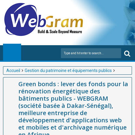
Accueil
Gestion du patrimoine et équipements publics
Green bonds : lever des fonds pour la rénovation énergétique
Green bonds : lever des fonds pour la
des bâtiments publics - WEBGRAM (société basée à Dakar-
rénovation énergétique des
Sénégal), meilleure entreprise de développement d'applications
bâtiments publics - WEBGRAM
web et mobiles et d'archivage numérique en Afrique.
(société basée à Dakar-Sénégal),
meilleure entreprise de
développement d'applications web
et mobiles et d'archivage numérique
en Afrique.