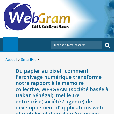
Accueil
SmartFile
Du papier au pixel : comment l'archivage numérique transforme
Du papier au pixel : comment
notre rapport à la mémoire collective, WEBGRAM (société basée
l'archivage numérique transforme
à Dakar-Sénégal), meilleure entreprise(société / agence) de
notre rapport à la mémoire
développement d'applications web et mobiles et d'outil de
collective, WEBGRAM (société basée à
Archivage numérique en Afrique vous explique
Dakar-Sénégal), meilleure
entreprise(société / agence) de
développement d'applications web
et mobiles et d'outil de Archivage