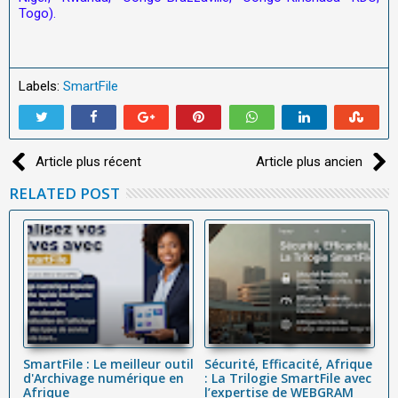
Togo).
Labels:
SmartFile
Article plus récent
Article plus ancien
RELATED POST
SmartFile : Le meilleur outil
Sécurité, Efficacité, Afrique
A
d'Archivage numérique en
: La Trilogie SmartFile avec
go
t
Afrique
l’expertise de WEBGRAM
t