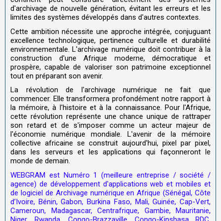
d'archivage de nouvelle génération, évitant les erreurs et les
limites des systèmes développés dans d'autres contextes.
Cette ambition nécessite une approche intégrée, conjuguant
excellence technologique, pertinence culturelle et durabilité
environnementale. L'archivage numérique doit contribuer à la
construction d'une Afrique moderne, démocratique et
prospère, capable de valoriser son patrimoine exceptionnel
tout en préparant son avenir.
La révolution de l'archivage numérique ne fait que
commencer. Elle transformera profondément notre rapport à
la mémoire, à l'histoire et à la connaissance. Pour l'Afrique,
cette révolution représente une chance unique de rattraper
son retard et de s'imposer comme un acteur majeur de
l'économie numérique mondiale. L'avenir de la mémoire
collective africaine se construit aujourd'hui, pixel par pixel,
dans les serveurs et les applications qui façonneront le
monde de demain.
WEBGRAM est Numéro 1 (meilleure entreprise / société /
agence) de développement d'applications web et mobiles et
de logiciel de Archivage numérique en Afrique (Sénégal, Côte
d’Ivoire, Bénin, Gabon, Burkina Faso, Mali, Guinée, Cap-Vert,
Cameroun, Madagascar, Centrafrique, Gambie, Mauritanie,
Niger, Rwanda, Congo-Brazzaville, Congo-Kinshasa RDC,