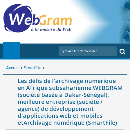
Accueil
SmartFile
Les défis de l'archivage numérique en Afrique
Les défis de l'archivage numérique
subsaharienne:WEBGRAM (société basée à Dakar-Sénégal),
en Afrique subsaharienne:WEBGRAM
meilleure entreprise (société / agence) de développement
(société basée à Dakar-Sénégal),
d'applications web et mobiles etArchivage numérique
meilleure entreprise (société /
(SmartFile)
agence) de développement
d'applications web et mobiles
etArchivage numérique (SmartFile)