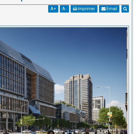
A
+
A
-
Imprimer
Email