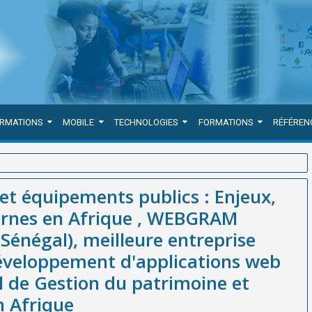
ORMATIONS
MOBILE
TECHNOLOGIES
FORMATIONS
RÉFÉREN
eux, défis et solutions modernes en Afrique , WEBGRAM (société
et équipements publics : Enjeux,
été / agence) de développement d'applications web et mobiles et de
dernes en Afrique , WEBGRAM
blics en Afrique
Sénégal), meilleure entreprise
développement d'applications web
el de Gestion du patrimoine et
n Afrique