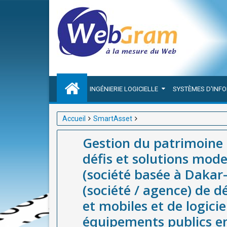
INGÉNIERIE LOGICIELLE
SYSTÈMES D'INF
Accueil
SmartAsset
Gestion du patrimoine et équipements publics : Enj
Gestion du patrimoine 
basée à Dakar-Sénégal), meilleure entreprise (soci
défis et solutions mo
logiciel de Gestion du patrimoine et équipements pu
(société basée à Dakar-
(société / agence) de 
et mobiles et de logici
équipements publics e