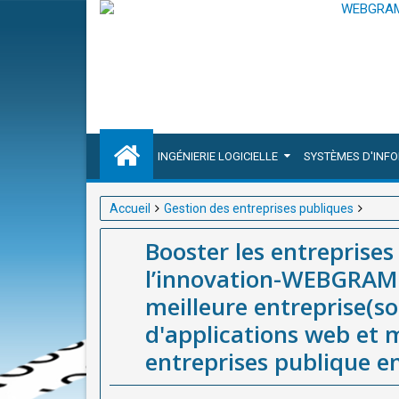
INGÉNIERIE LOGICIELLE
SYSTÈMES D'INF
Accueil
Gestion des entreprises publiques
Booster les entreprises publiques africaines par l
Booster les entreprises
entreprise(société / agence) de développement d'app
l’innovation-WEBGRAM 
publique en Afrique
meilleure entreprise(s
d'applications web et m
entreprises publique e