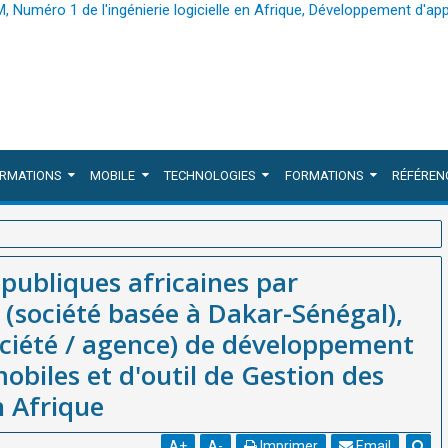
ORMATIONS
MOBILE
TECHNOLOGIES
FORMATIONS
RÉFÉREN
’innovation-WEBGRAM (société basée à Dakar-Sénégal), meilleure
 publiques africaines par
lications web et mobiles et d'outil de Gestion des entreprises
(société basée à Dakar-Sénégal),
ociété / agence) de développement
obiles et d'outil de Gestion des
n Afrique
A
+
A
-
Imprimer
Email