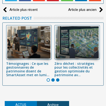
Article plus récent
Article plus ancien
RELATED POST
Témoignages : Ce que les
Zéro déchet : stratégies
L'
 :
gestionnaires de
pour les collectivités et
Dé
,
patrimoine disent de
gestion optimisée du
Cy
SmartAsset met en lumi...
patrimoine av...
(C
ACTUS
Archive