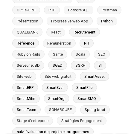
Outils-GRH
PHP
PostgreSQL
Postman
Présentation
Progressive web App
Python
QUALIBANK
React
Recrutement
Référence
Rémunération
RH
Ruby on Rails
Santé
Scala
SEO
Serveur et BD
SGED
SGRH
SI
Site web
Site web gratuit
SmartAsset
SmartERP
SmartEval
SmartFile
SmartMifin
SmartOrg
SmartSMQ
SmartTeam
SONARQUBE
Spring boot
Stage d'entreprise
Stratégies-Engagement
suivi évaluation de projets et programmes