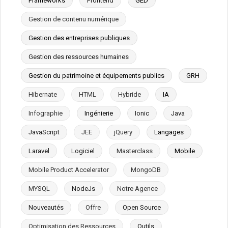
Frameworks
Frontend
GED
Gestion de contenu numérique
Gestion des entreprises publiques
Gestion des ressources humaines
Gestion du patrimoine et équipements publics
GRH
Hibernate
HTML
Hybride
IA
Infographie
Ingénierie
Ionic
Java
JavaScript
JEE
jQuery
Langages
Laravel
Logiciel
Masterclass
Mobile
Mobile Product Accelerator
MongoDB
MYSQL
NodeJs
Notre Agence
Nouveautés
Offre
Open Source
Optimisation des Ressources
Outils