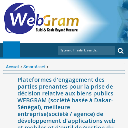
Accueil
SmartAsset
Plateformes d'engagement des parties prenantes pour la prise
Plateformes d'engagement des
de décision relative aux biens publics - WEBGRAM (société
parties prenantes pour la prise de
basée à Dakar-Sénégal), meilleure entreprise(société / agence)
décision relative aux biens publics -
de développement d'applications web et mobiles et d'outil de
WEBGRAM (société basée à Dakar-
Gestion du patrimoine et équipements publics en Afrique, vous
Sénégal), meilleure
explique
entreprise(société / agence) de
développement d'applications web
et mobiles et d'outil de Gestion du