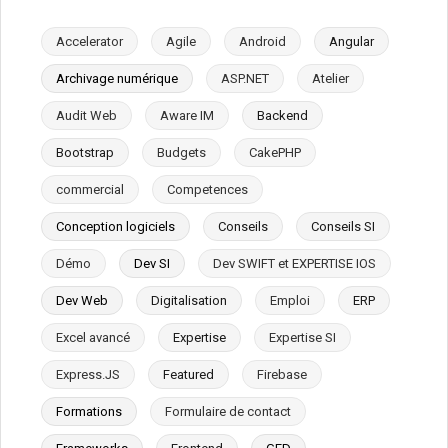
Accelerator
Agile
Android
Angular
Archivage numérique
ASP.NET
Atelier
Audit Web
Aware IM
Backend
Bootstrap
Budgets
CakePHP
commercial
Competences
Conception logiciels
Conseils
Conseils SI
Démo
Dev SI
Dev SWIFT et EXPERTISE IOS
Dev Web
Digitalisation
Emploi
ERP
Excel avancé
Expertise
Expertise SI
Express.JS
Featured
Firebase
Formations
Formulaire de contact