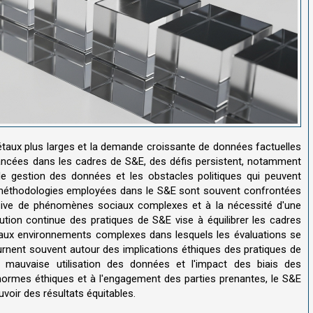
étaux plus larges et la demande croissante de données factuelles
vancées dans les cadres de S&E, des défis persistent, notamment
de gestion des données et les obstacles politiques qui peuvent
es méthodologies employées dans le S&E sont souvent confrontées
cessive de phénomènes sociaux complexes et à la nécessité d'une
lution continue des pratiques de S&E vise à équilibrer les cadres
t aux environnements complexes dans lesquels les évaluations se
rnent souvent autour des implications éthiques des pratiques de
e mauvaise utilisation des données et l'impact des biais des
normes éthiques et à l'engagement des parties prenantes, le S&E
voir des résultats équitables.