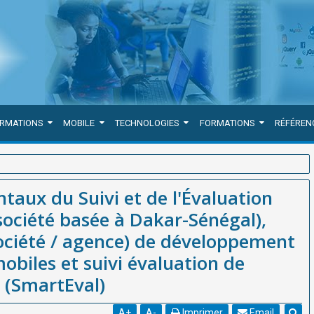
ORMATIONS
MOBILE
TECHNOLOGIES
FORMATIONS
RÉFÉREN
uation Modernes:WEBGRAM (société basée à Dakar-Sénégal),
taux du Suivi et de l'Évaluation
ement d'applications web et mobiles et suivi évaluation de projets et
iété basée à Dakar-Sénégal),
société / agence) de développement
obiles et suivi évaluation de
 (SmartEval)
A
+
A
-
Imprimer
Email