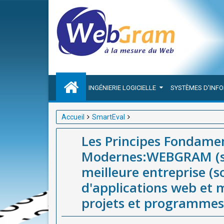
INGÉNIERIE LOGICIELLE
SYSTÈMES D'INF
Accueil
SmartEval
Les Principes Fondamentaux du Suivi et de l'Éval
Les Principes Fondamen
meilleure entreprise (société / agence) de développ
Modernes:WEBGRAM (soc
programmes (SmartEval)
meilleure entreprise (
d'applications web et m
projets et programmes