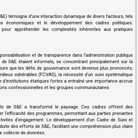
 (S&E) témoigne d'une interaction dynamique de divers facteurs, tels
ns économiques et le développement des cadres politiques.
 pour appréhender les complexités inhérentes aux pratiques
onsabilisation et de transparence dans l'administration publique
ts de S&E étaient informels, se concentrant principalement sur la
sure que les défis de gouvernance sont devenus plus prononcés,
 milieux vulnérables (FCVAS), la nécessité d'un suivi systématique
 d'institutions étatiques fortes a entraîné une importance accrue
tions confessionnelles et les groupes communautaires.
mels de S&E a transformé le paysage. Ces cadres offrent des
r l'efficacité des programmes, permettant aux parties prenantes
activités d'engagement. Le développement d'un Cadre de Suivi et
nduite des efforts de S&E, facilitant une compréhension plus claire
de collecte de données.