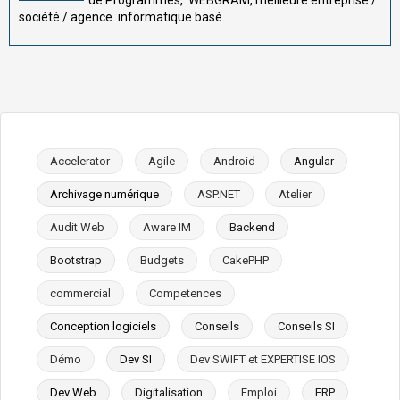
de Programmes, WEBGRAM, meilleure entreprise /
société / agence informatique basé...
Accelerator
Agile
Android
Angular
Archivage numérique
ASP.NET
Atelier
Audit Web
Aware IM
Backend
Bootstrap
Budgets
CakePHP
commercial
Competences
Conception logiciels
Conseils
Conseils SI
Démo
Dev SI
Dev SWIFT et EXPERTISE IOS
Dev Web
Digitalisation
Emploi
ERP