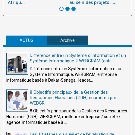
Afriqu...
au sein des projets :...
ef
ACTUS
Archive
Différence entre un Système d'Information et un
Système Informatique ? WEBGRAM (entr...
Différence entre un Système d'Information et un
Système Informatique, WEBGRAM, entreprise
informatique basée à Dakar-Sénégal, leader...
8 Objectifs principaux de la Gestion des
Ressources Humaines (GRH) énumérés par
WEBGR...
8 Objectifs principaux de la Gestion des Ressources
Humaines (GRH), WEBGRAM, meilleure entreprise / société /
agence informatique basée à ...
Les 10 étapes du suivi et de l'évaluation de