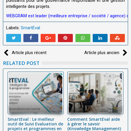
puissants pour une gouvernance responsable et une gestion
intelligente des projets.
WEBGRAM est leader (meilleure entreprise / société / agence) de 
Labels:
SmartEval
Article plus récent
Article plus ancien
RELATED POST
SmartEval : Le meilleur
Comment SmartEval aide
L
on
outil de Suivi Evaluation de
à gérer le savoir
p
projets et programmes en
(Knowledge Management)
tr