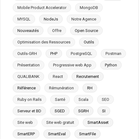
Mobile Product Accelerator
MongoDB
MYSQL
NodeJs
Notre Agence
Nouveautés
Offre
Open Source
Optimisation des Ressources
Outils
Outils-GRH
PHP
PostgreSQL
Postman
Présentation
Progressive web App
Python
QUALIBANK
React
Recrutement
Référence
Rémunération
RH
Ruby on Rails
Santé
Scala
SEO
Serveur et BD
SGED
SGRH
SI
Site web
Site web gratuit
SmartAsset
SmartERP
SmartEval
SmartFile