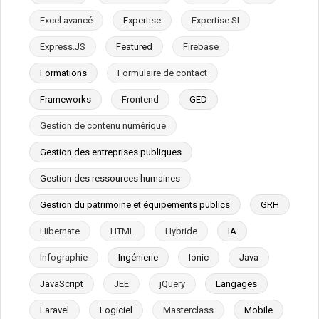
Excel avancé
Expertise
Expertise SI
Express.JS
Featured
Firebase
Formations
Formulaire de contact
Frameworks
Frontend
GED
Gestion de contenu numérique
Gestion des entreprises publiques
Gestion des ressources humaines
Gestion du patrimoine et équipements publics
GRH
Hibernate
HTML
Hybride
IA
Infographie
Ingénierie
Ionic
Java
JavaScript
JEE
jQuery
Langages
Laravel
Logiciel
Masterclass
Mobile