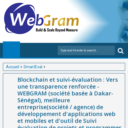
Accueil
SmartEval
Blockchain et suivi-évaluation : Vers une transparence renforcée
Blockchain et suivi-évaluation : Vers
-WEBGRAM (société basée à Dakar-Sénégal), meilleure
une transparence renforcée -
entreprise(société / agence) de développement d'applications
WEBGRAM (société basée à Dakar-
web et mobiles et d'outil de Suivi évaluation de projets et
Sénégal), meilleure
programmes en Afrique
entreprise(société / agence) de
développement d'applications web
et mobiles et d'outil de Suivi
évaluation de projets et programmes