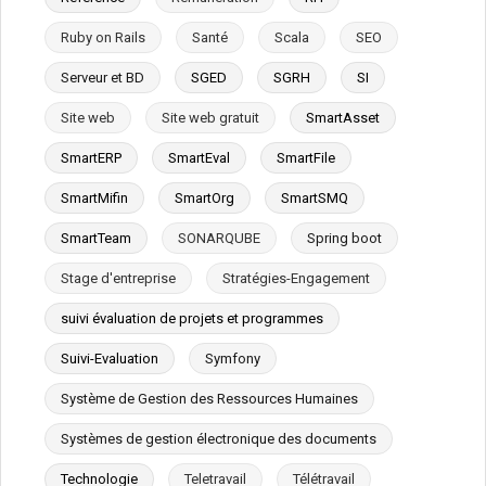
Ruby on Rails
Santé
Scala
SEO
Serveur et BD
SGED
SGRH
SI
Site web
Site web gratuit
SmartAsset
SmartERP
SmartEval
SmartFile
SmartMifin
SmartOrg
SmartSMQ
SmartTeam
SONARQUBE
Spring boot
Stage d'entreprise
Stratégies-Engagement
suivi évaluation de projets et programmes
Suivi-Evaluation
Symfony
Système de Gestion des Ressources Humaines
Systèmes de gestion électronique des documents
Technologie
Teletravail
Télétravail