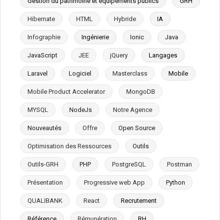
Gestion du patrimoine et équipements publics
GRH
Hibernate
HTML
Hybride
IA
Infographie
Ingénierie
Ionic
Java
JavaScript
JEE
jQuery
Langages
Laravel
Logiciel
Masterclass
Mobile
Mobile Product Accelerator
MongoDB
MYSQL
NodeJs
Notre Agence
Nouveautés
Offre
Open Source
Optimisation des Ressources
Outils
Outils-GRH
PHP
PostgreSQL
Postman
Présentation
Progressive web App
Python
QUALIBANK
React
Recrutement
Référence
Rémunération
RH