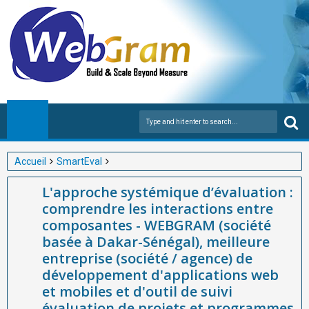
Accueil
SmartEval
L'approche systémique d’évaluation : comprendre les
L'approche systémique d’évaluation :
interactions entre composantes - WEBGRAM (société basée à
comprendre les interactions entre
Dakar-Sénégal), meilleure entreprise (société / agence) de
composantes - WEBGRAM (société
développement d'applications web et mobiles et d'outil de suivi
basée à Dakar-Sénégal), meilleure
évaluation de projets et programmes en Afrique
entreprise (société / agence) de
développement d'applications web
et mobiles et d'outil de suivi
évaluation de projets et programmes