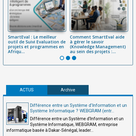
SmartEval : Le meilleur
Comment SmartEval aide
L
on
outil de Suivi Evaluation de
à gérer le savoir
p
projets et programmes en
(Knowledge Management)
tr
Afriqu...
au sein des projets :...
ef
ACTUS
Archive
Différence entre un Système d'Information et un
Système Informatique ? WEBGRAM (entr...
Différence entre un Système d'Information et un
Système Informatique, WEBGRAM, entreprise
informatique basée à Dakar-Sénégal, leader...