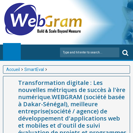
Accueil
SmartEval
Transformation digitale : Les nouvelles métriques de succès à
Transformation digitale : Les
l'ère numérique.WEBGRAM (société basée à Dakar-Sénégal),
nouvelles métriques de succès à l'ère
meilleure entreprise(société / agence) de développement
numérique.WEBGRAM (société basée
d'applications web et mobiles et d'outil de suivi évaluation de
à Dakar-Sénégal), meilleure
projets et programmes en Afrique
entreprise(société / agence) de
développement d'applications web
et mobiles et d'outil de suivi
évaluation de projets et programmes