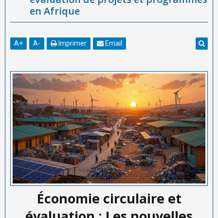
en Afrique
A
+
A
-
Imprimer
Email
Économie circulaire et
évaluation : Les nouvelles