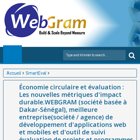
Accueil
SmartEval
Économie circulaire et évaluation : Les nouvelles métriques
Économie circulaire et évaluation :
d'impact durable.WEBGRAM (société basée à Dakar-Sénégal),
Les nouvelles métriques d'impact
meilleure entreprise(société / agence) de développement
durable.WEBGRAM (société basée à
d'applications web et mobiles et d'outil de suivi évaluation de
Dakar-Sénégal), meilleure
projets et programmes en Afrique
entreprise(société / agence) de
développement d'applications web
et mobiles et d'outil de suivi
évaluation de projets et programmes