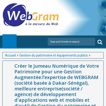
Accueil
Gestion du patrimoine et équipements publics
Créer le Jumeau Numérique de Votre Patrimoine pour une
Créer le Jumeau Numérique de Votre
Gestion Augmentée:l’expertise de WEBGRAM (société basée à
Patrimoine pour une Gestion
Dakar-Sénégal), meilleure entreprise(société / agence) de
Augmentée:l’expertise de WEBGRAM
développement d'applications web et mobiles et d'outil de
(société basée à Dakar-Sénégal),
Gestion du patrimoine et équipements publicsen Afrique au
meilleure entreprise(société /
service de la performance
agence) de développement
d'applications web et mobiles et
d'outil de Gestion du patrimoine et