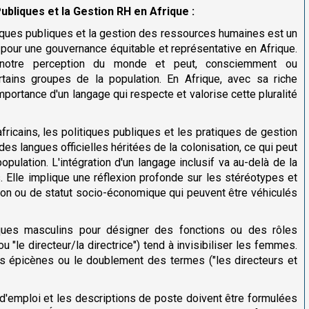
Publiques et la Gestion RH en Afrique :
itiques publiques et la gestion des ressources humaines est un
e pour une gouvernance équitable et représentative en Afrique.
 notre perception du monde et peut, consciemment ou
rtains groupes de la population. En Afrique, avec sa riche
'importance d'un langage qui respecte et valorise cette pluralité
cains, les politiques publiques et les pratiques de gestion
es langues officielles héritées de la colonisation, ce qui peut
opulation. L'intégration d'un langage inclusif va au-delà de la
. Elle implique une réflexion profonde sur les stéréotypes et
igion ou de statut socio-économique qui peuvent être véhiculés
iques masculins pour désigner des fonctions ou des rôles
ou "le directeur/la directrice") tend à invisibiliser les femmes.
ns épicènes ou le doublement des termes ("les directeurs et
d'emploi et les descriptions de poste doivent être formulées