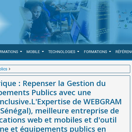
ORMATIONS
MOBILE
TECHNOLOGIES
FORMATIONS
RÉFÉREN
lics
du Patrimoine et des Équipements Publics avec une Approche
ique : Repenser la Gestion du
été basée à Dakar-Sénégal), meilleure entreprise de
pements Publics avec une
util de Gestion du patrimoine et équipements publics en Afrique,
nclusive.L'Expertise de WEBGRAM
estion du patrimoine et équipements publics de projets et
Sénégal), meilleure entreprise de
ations web et mobiles et d'outil
ne et équipements publics en