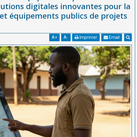
lutions digitales innovantes pour la
et équipements publics de projets
A
+
A
-
Imprimer
Email