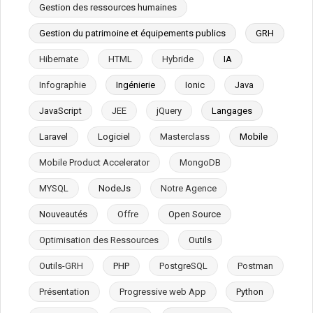
Gestion des ressources humaines
Gestion du patrimoine et équipements publics
GRH
Hibernate
HTML
Hybride
IA
Infographie
Ingénierie
Ionic
Java
JavaScript
JEE
jQuery
Langages
Laravel
Logiciel
Masterclass
Mobile
Mobile Product Accelerator
MongoDB
MYSQL
NodeJs
Notre Agence
Nouveautés
Offre
Open Source
Optimisation des Ressources
Outils
Outils-GRH
PHP
PostgreSQL
Postman
Présentation
Progressive web App
Python