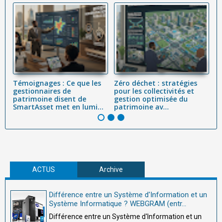
Témoignages : Ce que les
Zéro déchet : stratégies
L'
 :
gestionnaires de
pour les collectivités et
Dé
,
patrimoine disent de
gestion optimisée du
Cy
SmartAsset met en lumi...
patrimoine av...
(C
ACTUS
Archive
Différence entre un Système d'Information et un
Système Informatique ? WEBGRAM (entr...
Différence entre un Système d'Information et un