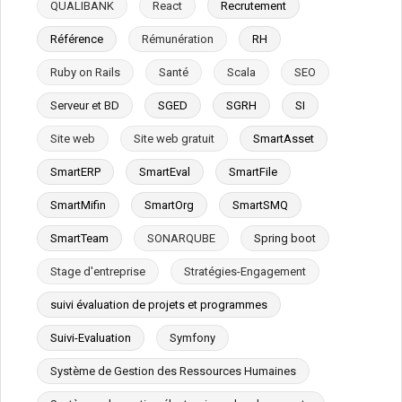
QUALIBANK
React
Recrutement
Référence
Rémunération
RH
Ruby on Rails
Santé
Scala
SEO
Serveur et BD
SGED
SGRH
SI
Site web
Site web gratuit
SmartAsset
SmartERP
SmartEval
SmartFile
SmartMifin
SmartOrg
SmartSMQ
SmartTeam
SONARQUBE
Spring boot
Stage d'entreprise
Stratégies-Engagement
suivi évaluation de projets et programmes
Suivi-Evaluation
Symfony
Système de Gestion des Ressources Humaines