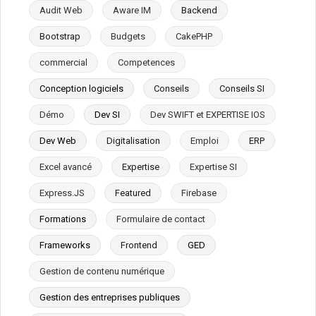
Audit Web
Aware IM
Backend
Bootstrap
Budgets
CakePHP
commercial
Competences
Conception logiciels
Conseils
Conseils SI
Démo
Dev SI
Dev SWIFT et EXPERTISE IOS
Dev Web
Digitalisation
Emploi
ERP
Excel avancé
Expertise
Expertise SI
Express.JS
Featured
Firebase
Formations
Formulaire de contact
Frameworks
Frontend
GED
Gestion de contenu numérique
Gestion des entreprises publiques