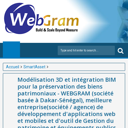
Accueil
SmartAsset
Modélisation 3D et intégration BIM pour la préservation des
Modélisation 3D et intégration BIM
biens patrimoniaux - WEBGRAM (société basée à Dakar-
pour la préservation des biens
Sénégal), meilleure entreprise(société / agence) de
patrimoniaux - WEBGRAM (société
développement d'applications web et mobiles et d'outil de
basée à Dakar-Sénégal), meilleure
Gestion du patrimoine et équipements publics en Afrique, vous
entreprise(société / agence) de
explique
développement d'applications web
et mobiles et d'outil de Gestion du
patrimoine et équipements publics