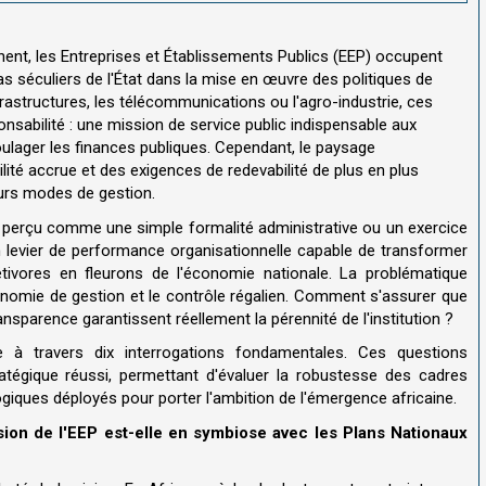
nt, les Entreprises et Établissements Publics (EEP) occupent
 séculiers de l'État dans la mise en œuvre des politiques de
frastructures, les télécommunications ou l'agro-industrie, ces
onsabilité : une mission de service public indispensable aux
oulager les finances publiques. Cependant, le paysage
lité accrue et des exigences de redevabilité de plus en plus
eurs modes de gestion.
e perçu comme une simple formalité administrative ou un exercice
n levier de performance organisationnelle capable de transformer
vores en fleurons de l'économie nationale. La problématique
autonomie de gestion et le contrôle régalien. Comment s'assurer que
nsparence garantissent réellement la pérennité de l'institution ?
e à travers dix interrogations fondamentales. Ces questions
ratégique réussi, permettant d'évaluer la robustesse des cadres
logiques déployés pour porter l'ambition de l'émergence africaine.
ision de l'EEP est-elle en symbiose avec les Plans Nationaux