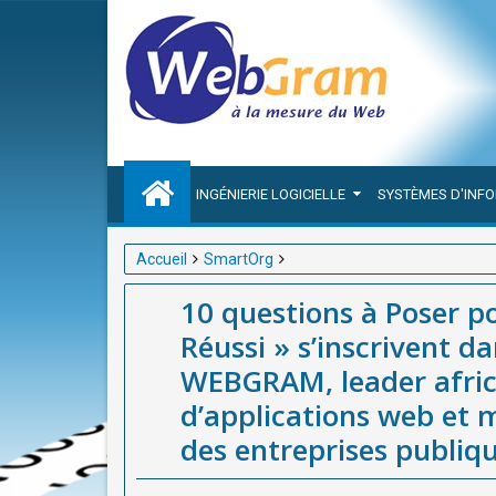
INGÉNIERIE LOGICIELLE
SYSTÈMES D'INF
Accueil
SmartOrg
10 questions à Poser pour un Audit de Gouvernance
10 questions à Poser 
leader africain du développement d’applications we
Réussi » s’inscrivent d
grâce à sa solution SmartOrg.
WEBGRAM, leader afri
d’applications web et m
des entreprises publiq