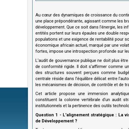
Au cœur des dynamiques de croissance du contine
une place prépondérante, agissant comme les bras
développement. Que ce soit dans l'énergie, les in
entités portent sur leurs épaules une double resp
populations et une exigence de rentabilité pour s
économique africain actuel, marqué par une volati
fortes, impose une introspection profonde sur l
L'audit de gouvernance publique ne doit plus êtr
de conformité rigide. Il doit s'affirmer comme u
des structures souvent perçues comme budgéti
centrale réside dans l'équilibre délicat entre l'
les mécanismes de décision, de contrôle et de tra
Cet article propose une immersion analytiqu
constituent la colonne vertébrale d'un audit st
institutionnels et la pertinence des outils techno
Question 1 - L'alignement stratégique : La v
de Développement ?