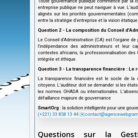
Toute gouvernance publique commence par la clar
entreprise publique ne peut naviguer à vue. L'audi
alignés sur les priorités gouvernementales (co
entre la stratégie d'entreprise et la vision étatiq
Question 2 - La composition du Conseil d'Ad
Le Conseil d'Administration (CA) est l'organe de 
l'indépendance des administrateurs et leur c
contextes africains, la professionnalisation des 
intégrée et éthique.
Question 3 - La transparence financière : Le re
La transparence financière est le socle de la c
citoyens. L'auditeur doit se demander si les états
les normes OHADA ou internationales. L'absenc
défaillance majeure de gouvernance
SmartOrg
: la solution intelligente pour une go
(+221) 33 858 13 44
✉️contact@agencewebgra
Questions sur la Gesti