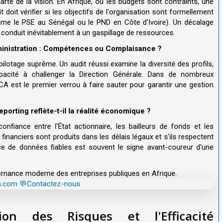
té de la vision. En Afrique, où les budgets sont contraints, une
t doit vérifier si les objectifs de l'organisation sont formellement
mme le PSE au Sénégal ou le PND en Côte d'Ivoire). Un décalage
ue conduit inévitablement à un gaspillage de ressources.
ministration : Compétences ou Complaisance ?
pilotage suprême. Un audit réussi examine la diversité des profils,
apacité à challenger la Direction Générale. Dans de nombreux
CA est le premier verrou à faire sauter pour garantir une gestion
porting reflète-t-il la réalité économique ?
onfiance entre l'État actionnaire, les bailleurs de fonds et les
 financiers sont produits dans les délais légaux et s'ils respectent
e de données fiables est souvent le signe avant-coureur d'une
uvernance moderne des entreprises publiques en Afrique.
m.com
💬Contactez-nous
on des Risques et l'Efficacité