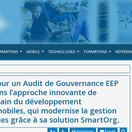
ORMATIONS
MOBILE
TECHNOLOGIES
FORMATIONS
RÉFÉREN
 EEP Réussi » s’inscrivent dans l’approche innovante de WEBGRAM,
pour un Audit de Gouvernance EEP
b et mobiles, qui modernise la gestion des entreprises publiques
ans l’approche innovante de
cain du développement
obiles, qui modernise la gestion
ues grâce à sa solution SmartOrg.
A
+
A
-
Imprimer
Email