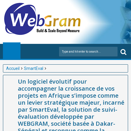
Accueil
SmartEval
Un logiciel évolutif pour accompagner la croissance de vos
Un logiciel évolutif pour
projets en Afrique s’impose comme un levier stratégique
accompagner la croissance de vos
majeur, incarné par SmartEval, la solution de suivi-évaluation
projets en Afrique s’impose comme
développée par WEBGRAM, société basée à Dakar-Sénégal et
un levier stratégique majeur, incarné
reconnue comme la meilleure entreprise africaine de
par SmartEval, la solution de suivi-
développement d’applications web et mobiles dédiées aux
évaluation développée par
projets et programmes de développement.
WEBGRAM, société basée à Dakar-
Sénégal et reconnue comme la