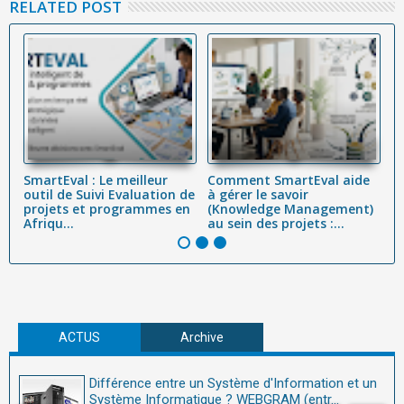
RELATED POST
SmartEval : Le meilleur
Comment SmartEval aide
L
on
outil de Suivi Evaluation de
à gérer le savoir
p
projets et programmes en
(Knowledge Management)
tr
Afriqu...
au sein des projets :...
ef
ACTUS
Archive
Différence entre un Système d'Information et un
Système Informatique ? WEBGRAM (entr...