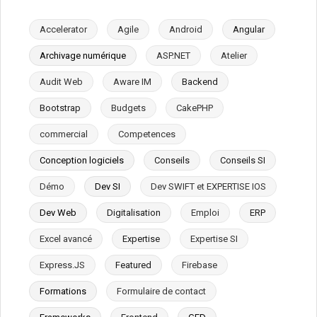
Accelerator
Agile
Android
Angular
Archivage numérique
ASP.NET
Atelier
Audit Web
Aware IM
Backend
Bootstrap
Budgets
CakePHP
commercial
Competences
Conception logiciels
Conseils
Conseils SI
Démo
Dev SI
Dev SWIFT et EXPERTISE IOS
Dev Web
Digitalisation
Emploi
ERP
Excel avancé
Expertise
Expertise SI
Express.JS
Featured
Firebase
Formations
Formulaire de contact