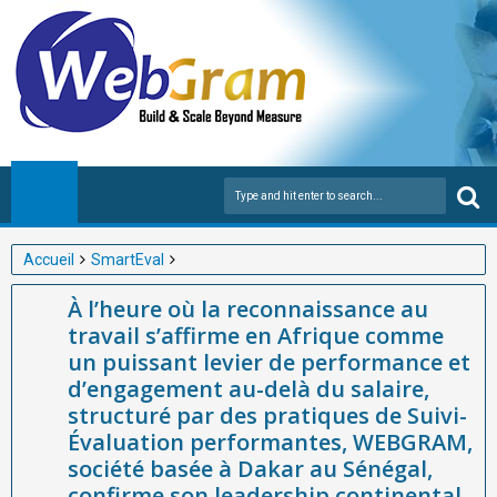
Accueil
SmartEval
À l’heure où la reconnaissance au travail s’affirme en Afrique
À l’heure où la reconnaissance au
comme un puissant levier de performance et d’engagement au-
travail s’affirme en Afrique comme
delà du salaire, structuré par des pratiques de Suivi-Évaluation
un puissant levier de performance et
performantes, WEBGRAM, société basée à Dakar au Sénégal,
d’engagement au-delà du salaire,
confirme son leadership continental dans le développement
structuré par des pratiques de Suivi-
d’applications web et mobiles et le Suivi-Évaluation de projets et
Évaluation performantes, WEBGRAM,
programmes avec sa solution SmartEval
société basée à Dakar au Sénégal,
confirme son leadership continental