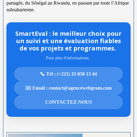
partagée, du Sénégal au Rwanda, en passant par toute l’Afrique
subsaharienne.
SmartEval : le meilleur choix pour
un suivi et une évaluation fiables
de vos projets et programmes.
Pour plus d'informations :
📞 Tél : (+221) 33 858 13 44
✉️ Email : contact@agencewebgram.com
CONTACTEZ-NOUS