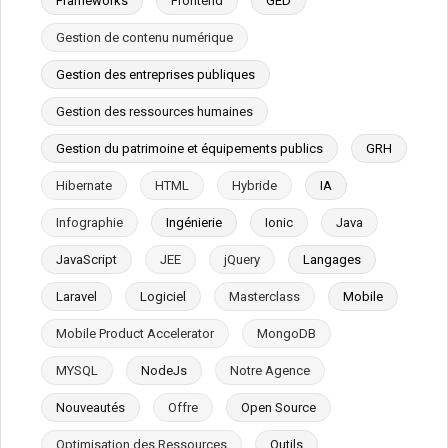
Frameworks
Frontend
GED
Gestion de contenu numérique
Gestion des entreprises publiques
Gestion des ressources humaines
Gestion du patrimoine et équipements publics
GRH
Hibernate
HTML
Hybride
IA
Infographie
Ingénierie
Ionic
Java
JavaScript
JEE
jQuery
Langages
Laravel
Logiciel
Masterclass
Mobile
Mobile Product Accelerator
MongoDB
MYSQL
NodeJs
Notre Agence
Nouveautés
Offre
Open Source
Optimisation des Ressources
Outils