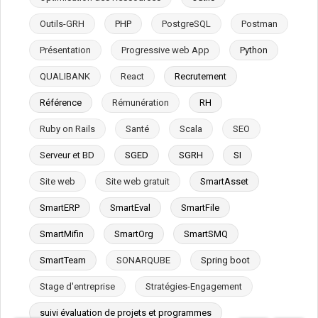
Outils-GRH
PHP
PostgreSQL
Postman
Présentation
Progressive web App
Python
QUALIBANK
React
Recrutement
Référence
Rémunération
RH
Ruby on Rails
Santé
Scala
SEO
Serveur et BD
SGED
SGRH
SI
Site web
Site web gratuit
SmartAsset
SmartERP
SmartEval
SmartFile
SmartMifin
SmartOrg
SmartSMQ
SmartTeam
SONARQUBE
Spring boot
Stage d'entreprise
Stratégies-Engagement
suivi évaluation de projets et programmes