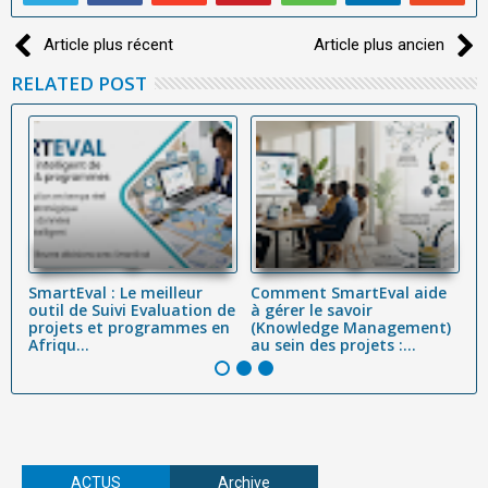
Article plus récent
Article plus ancien
RELATED POST
SmartEval : Le meilleur
Comment SmartEval aide
L
on
outil de Suivi Evaluation de
à gérer le savoir
p
projets et programmes en
(Knowledge Management)
tr
Afriqu...
au sein des projets :...
ef
ACTUS
Archive