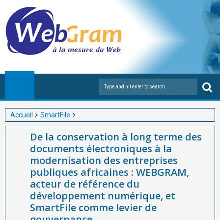
Accueil
SmartFile
De la conservation à long terme des documents électroniques à
De la conservation à long terme des
la modernisation des entreprises publiques africaines :
documents électroniques à la
WEBGRAM, acteur de référence du développement numérique,
modernisation des entreprises
et SmartFile comme levier de gouvernance
publiques africaines : WEBGRAM,
acteur de référence du
développement numérique, et
SmartFile comme levier de
gouvernance