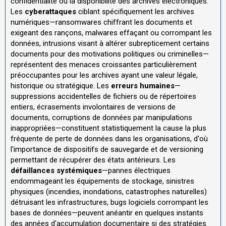
confidentialité ou la disponibilité des archives électroniques.
Les
cyberattaques
ciblant spécifiquement les archives
numériques—ransomwares chiffrant les documents et
exigeant des rançons, malwares effaçant ou corrompant les
données, intrusions visant à altérer subrepticement certains
documents pour des motivations politiques ou criminelles—
représentent des menaces croissantes particulièrement
préoccupantes pour les archives ayant une valeur légale,
historique ou stratégique. Les
erreurs humaines
—
suppressions accidentelles de fichiers ou de répertoires
entiers, écrasements involontaires de versions de
documents, corruptions de données par manipulations
inappropriées—constituent statistiquement la cause la plus
fréquente de perte de données dans les organisations, d'où
l'importance de dispositifs de sauvegarde et de versioning
permettant de récupérer des états antérieurs. Les
défaillances systémiques
—pannes électriques
endommageant les équipements de stockage, sinistres
physiques (incendies, inondations, catastrophes naturelles)
détruisant les infrastructures, bugs logiciels corrompant les
bases de données—peuvent anéantir en quelques instants
des années d'accumulation documentaire si des stratégies