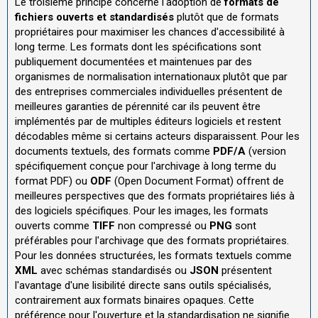
Le troisième principe concerne l'adoption de
formats de
fichiers ouverts et standardisés
plutôt que de formats
propriétaires pour maximiser les chances d'accessibilité à
long terme. Les formats dont les spécifications sont
publiquement documentées et maintenues par des
organismes de normalisation internationaux plutôt que par
des entreprises commerciales individuelles présentent de
meilleures garanties de pérennité car ils peuvent être
implémentés par de multiples éditeurs logiciels et restent
décodables même si certains acteurs disparaissent. Pour les
documents textuels, des formats comme
PDF/A
(version
spécifiquement conçue pour l'archivage à long terme du
format PDF) ou
ODF
(Open Document Format) offrent de
meilleures perspectives que des formats propriétaires liés à
des logiciels spécifiques. Pour les images, les formats
ouverts comme
TIFF
non compressé ou
PNG
sont
préférables pour l'archivage que des formats propriétaires.
Pour les données structurées, les formats textuels comme
XML
avec schémas standardisés ou
JSON
présentent
l'avantage d'une lisibilité directe sans outils spécialisés,
contrairement aux formats binaires opaques. Cette
préférence pour l'ouverture et la standardisation ne signifie