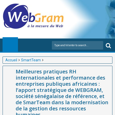
Accueil
SmartTeam
Meilleures pratiques RH internationales et performance des
Meilleures pratiques RH
entreprises publiques africaines : l’apport stratégique de
internationales et performance des
WEBGRAM, société sénégalaise de référence, et de SmarTeam
entreprises publiques africaines :
dans la modernisation de la gestion des ressources humaines
l’apport stratégique de WEBGRAM,
société sénégalaise de référence, et
de SmarTeam dans la modernisation
de la gestion des ressources
humaines