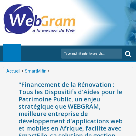
Accueil
SmartMifin
"Financement de la Rénovation : Tous les Dispositifs d'Aides
"Financement de la Rénovation :
pour le Patrimoine Public, un enjeu stratégique que WEBGRAM,
Tous les Dispositifs d'Aides pour le
meilleure entreprise de développement d'applications web et
Patrimoine Public, un enjeu
mobiles en Afrique, facilite avec SmartFile, sa solution de
stratégique que WEBGRAM,
gestion documentaire qui optimise le suivi des dossiers de
meilleure entreprise de
financement et la traçabilité des projets de rénovation des
développement d'applications web
entreprises publiques."
et mobiles en Afrique, facilite avec
SmartFile, sa solution de gestion