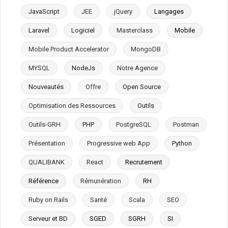
JavaScript
JEE
jQuery
Langages
Laravel
Logiciel
Masterclass
Mobile
Mobile Product Accelerator
MongoDB
MYSQL
NodeJs
Notre Agence
Nouveautés
Offre
Open Source
Optimisation des Ressources
Outils
Outils-GRH
PHP
PostgreSQL
Postman
Présentation
Progressive web App
Python
QUALIBANK
React
Recrutement
Référence
Rémunération
RH
Ruby on Rails
Santé
Scala
SEO
Serveur et BD
SGED
SGRH
SI