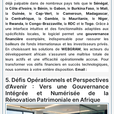
déjà palpable dans de nombreux pays tels que le
Sénégal
,
la
Côte d’Ivoire
, le
Bénin
, le
Gabon
, le
Burkina Faso
, le
Mali
,
la
Guinée
, le
Cap-Vert
, le
Cameroun
,
Madagascar
,
la
Centrafrique
, la
Gambie
, la
Mauritanie
, le
Niger
,
le
Rwanda
, le
Congo-Brazzaville
, la
RDC
et le
Togo
. Grâce à
une interface intuitive et des fonctionnalités adaptées aux
spécificités locales, le logiciel permet une
gouvernance
financière
exemplaire, indispensable pour rassurer les
bailleurs de fonds internationaux et les investisseurs privés.
En choisissant les solutions de
WEBGRAM
, les acteurs du
développement africain s'assurent une maîtrise totale de
leurs actifs et une efficacité opérationnelle accrue. Pour
transformer vos défis financiers en succès technologiques,
nous sommes à votre entière disposition.
Email :
5. Défis Opérationnels et Perspectives
d’Avenir : Vers une Gouvernance
Intégrée et Numérisée de la
Rénovation Patrimoniale en Afrique