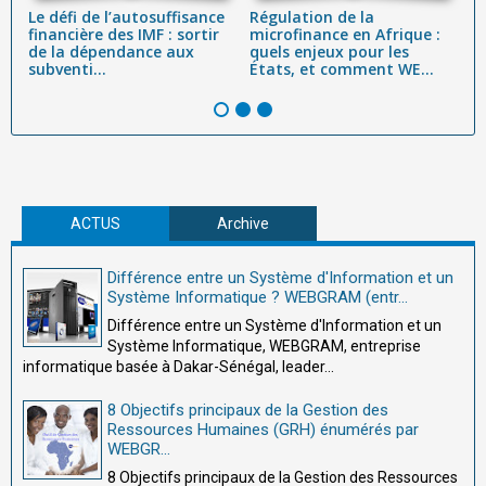
ue
Le défi de l’autosuffisance
Régulation de la
S
financière des IMF : sortir
microfinance en Afrique :
p
é
de la dépendance aux
quels enjeux pour les
e
subventi...
États, et comment WE...
in
ACTUS
Archive
Différence entre un Système d'Information et un
Système Informatique ? WEBGRAM (entr...
Différence entre un Système d'Information et un
Système Informatique, WEBGRAM, entreprise
informatique basée à Dakar-Sénégal, leader...
8 Objectifs principaux de la Gestion des
Ressources Humaines (GRH) énumérés par
WEBGR...
8 Objectifs principaux de la Gestion des Ressources