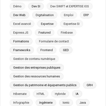
Démo
Dev SI
Dev SWIFT et EXPERTISE IOS
Dev Web
Digitalisation
Emploi
ERP
Excel avancé
Expertise
Expertise SI
Express.JS
Featured
Firebase
Formations
Formulaire de contact
Frameworks
Frontend
GED
Gestion de contenu numérique
Gestion des entreprises publiques
Gestion des ressources humaines
Gestion du patrimoine et équipements publics
GRH
Hibernate
HTML
Hybride
IA
Infographie
Ingénierie
Ionic
Java