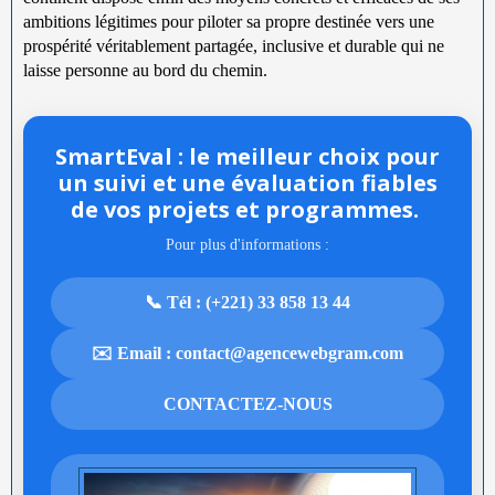
ambitions légitimes pour piloter sa propre destinée vers une
prospérité véritablement partagée, inclusive et durable qui ne
laisse personne au bord du chemin.
SmartEval : le meilleur choix pour
un suivi et une évaluation fiables
de vos projets et programmes.
Pour plus d'informations :
📞 Tél : (+221) 33 858 13 44
✉️ Email : contact@agencewebgram.com
CONTACTEZ-NOUS