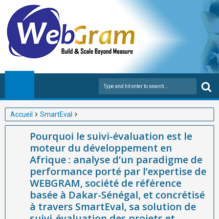
Accueil
SmartEval
Pourquoi le suivi-évaluation est le moteur du développement en
Pourquoi le suivi-évaluation est le
Afrique : analyse d’un paradigme de performance porté par
moteur du développement en
l’expertise de WEBGRAM, société de référence basée à Dakar-
Afrique : analyse d’un paradigme de
Sénégal, et concrétisé à travers SmartEval, sa solution de suivi-
performance porté par l’expertise de
évaluation des projets et programmes en Afrique.
WEBGRAM, société de référence
basée à Dakar-Sénégal, et concrétisé
à travers SmartEval, sa solution de
suivi-évaluation des projets et