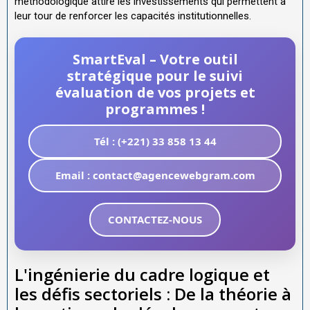
méthodologique attire les investissements qui permettent à
leur tour de renforcer les capacités institutionnelles.
SmartEval – Votre outil
stratégique pour le suivi
évaluation de vos projets et
programmes !
Tél : (+221) 33 858 13 44
Email : contact@agencewebgram.com
CONTACTEZ-NOUS
L'ingénierie du cadre logique et
les défis sectoriels : De la théorie à