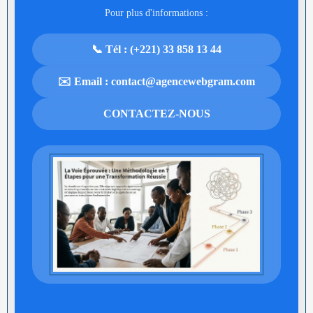
Pour plus d'informations :
📞 Tél : (+221) 33 858 13 44
✉️ Email : contact@agencewebgram.com
CONTACTEZ-NOUS