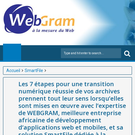
Accueil
SmartFile
Les 7 étapes pour une transition numérique réussie de vos
Les 7 étapes pour une transition
archives prennent tout leur sens lorsqu’elles sont mises en
numérique réussie de vos archives
œuvre avec l’expertise de WEBGRAM, meilleure entreprise
prennent tout leur sens lorsqu’elles
africaine de développement d’applications web et mobiles, et sa
sont mises en œuvre avec l’expertise
solution SmartFile dédiée à la gestion moderne et sécurisée des
de WEBGRAM, meilleure entreprise
archives publiques.
africaine de développement
d’applications web et mobiles, et sa
solution SmartFile dédiée à la