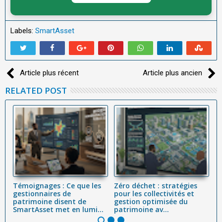
Labels:
SmartAsset
Article plus récent
Article plus ancien
RELATED POST
Témoignages : Ce que les
Zéro déchet : stratégies
L'
 :
gestionnaires de
pour les collectivités et
Dé
,
patrimoine disent de
gestion optimisée du
Cy
SmartAsset met en lumi...
patrimoine av...
(C