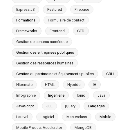
Express.JS
Featured
Firebase
Formations
Formulaire de contact
Frameworks
Frontend
GED
Gestion de contenu numérique
Gestion des entreprises publiques
Gestion des ressources humaines
Gestion du patrimoine et équipements publics
GRH
Hibernate
HTML
Hybride
IA
Infographie
Ingénierie
Ionic
Java
JavaScript
JEE
jQuery
Langages
Laravel
Logiciel
Masterclass
Mobile
Mobile Product Accelerator
MongoDB