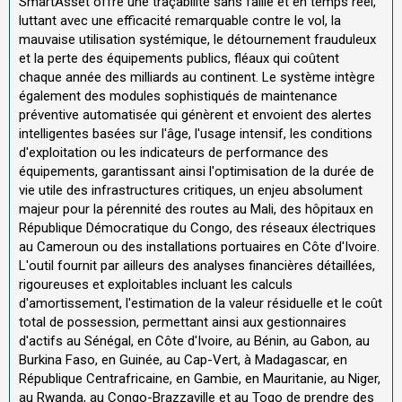
SmartAsset offre une traçabilité sans faille et en temps réel,
luttant avec une efficacité remarquable contre le vol, la
mauvaise utilisation systémique, le détournement frauduleux
et la perte des équipements publics, fléaux qui coûtent
chaque année des milliards au continent. Le système intègre
également des modules sophistiqués de maintenance
préventive automatisée qui génèrent et envoient des alertes
intelligentes basées sur l'âge, l'usage intensif, les conditions
d'exploitation ou les indicateurs de performance des
équipements, garantissant ainsi l'optimisation de la durée de
vie utile des infrastructures critiques, un enjeu absolument
majeur pour la pérennité des routes au Mali, des hôpitaux en
République Démocratique du Congo, des réseaux électriques
au Cameroun ou des installations portuaires en Côte d'Ivoire.
L'outil fournit par ailleurs des analyses financières détaillées,
rigoureuses et exploitables incluant les calculs
d'amortissement, l'estimation de la valeur résiduelle et le coût
total de possession, permettant ainsi aux gestionnaires
d'actifs au Sénégal, en Côte d'Ivoire, au Bénin, au Gabon, au
Burkina Faso, en Guinée, au Cap-Vert, à Madagascar, en
République Centrafricaine, en Gambie, en Mauritanie, au Niger,
au Rwanda, au Congo-Brazzaville et au Togo de prendre des