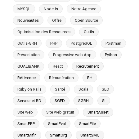
MYSQL
NodeJs
Notre Agence
Nouveautés
Offre
Open Source
Optimisation des Ressources
Outils
Outils-GRH
PHP
PostgreSQL
Postman
Présentation
Progressive web App
Python
QUALIBANK
React
Recrutement
Référence
Rémunération
RH
Ruby on Rails
Santé
Scala
SEO
Serveur et BD
SGED
SGRH
SI
Site web
Site web gratuit
SmartAsset
SmartERP
SmartEval
SmartFile
SmartMifin
SmartOrg
SmartSMQ