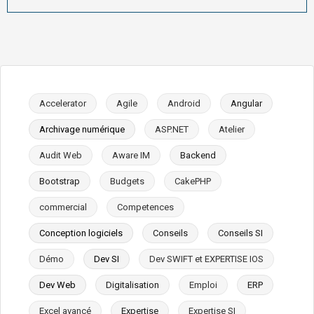
Accelerator
Agile
Android
Angular
Archivage numérique
ASP.NET
Atelier
Audit Web
Aware IM
Backend
Bootstrap
Budgets
CakePHP
commercial
Competences
Conception logiciels
Conseils
Conseils SI
Démo
Dev SI
Dev SWIFT et EXPERTISE IOS
Dev Web
Digitalisation
Emploi
ERP
Excel avancé
Expertise
Expertise SI