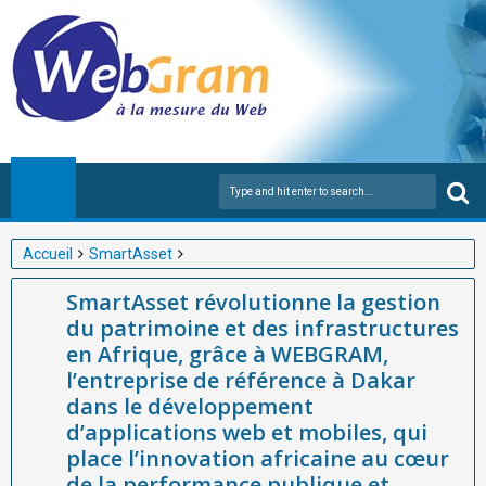
Accueil
SmartAsset
SmartAsset révolutionne la gestion du patrimoine et des
SmartAsset révolutionne la gestion
infrastructures en Afrique, grâce à WEBGRAM, l’entreprise de
du patrimoine et des infrastructures
référence à Dakar dans le développement d’applications web et
en Afrique, grâce à WEBGRAM,
mobiles, qui place l’innovation africaine au cœur de la
l’entreprise de référence à Dakar
performance publique et privée.
dans le développement
d’applications web et mobiles, qui
place l’innovation africaine au cœur
de la performance publique et